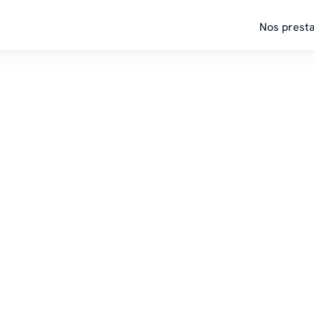
Nos presta
Contact
s sommes à votre éc
vous accompagne pour définir la solution la plus adaptée à
Nous contacter
Votre nom*
Votre email*