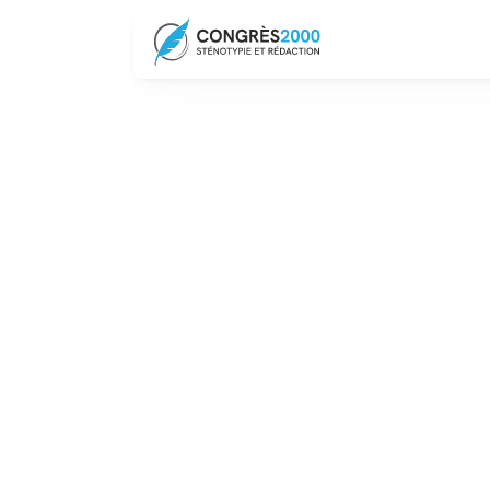
Nou
Notre équipe 
Nos informations
01 49 01 06 58
31 Jardins Boieldieu, 92800 Puteaux
Du lundi au vendredi : 09:00 – 18:00