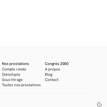
Envoyer la demande
 traitement des données personnelles que vous nous 
 recontacter. Vous disposez de droits sur ces données. 
s, nous vous invitons à consulter notre politique de 
Nos prestations
Congrès 2000
Compte rendu
A propos
Sténotypie
Blog
Sous-titrage
Contact
Toutes nos prestations