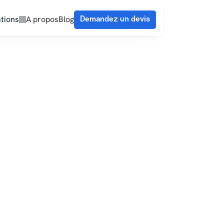
tions
A propos
Blog
Demandez un devis
oute
 votre besoin.
Votre prénom*
Votre numéro*