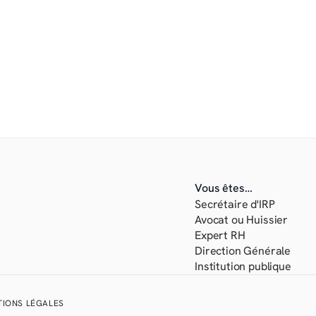
Congrès 2000 est responsable du
transmettez afin de pouvoir vous
Pour les exercer ou en savoir plu
confidentialité.
Vous êtes…
Secrétaire d'IRP
Avocat ou Huissier
Expert RH
Direction Générale 
Institution publique
IONS LÉGALES