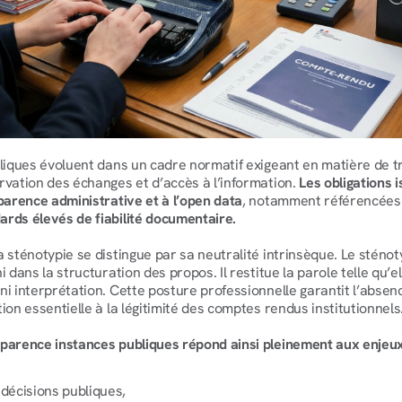
bliques évoluent dans un cadre normatif exigeant en matière de 
rvation des échanges et d’accès à l’information. 
Les obligations i
sparence administrative et à l’open data
, notamment référencées 
rds élevés de fiabilité documentaire.
 sténotypie se distingue par sa neutralité intrinsèque. Le sténoty
i dans la structuration des propos. Il restitue la parole telle qu’el
i interprétation. Cette posture professionnelle garantit l’absenc
ion essentielle à la légitimité des comptes rendus institutionnels
parence instances publiques répond ainsi pleinement aux enjeux
 décisions publiques,