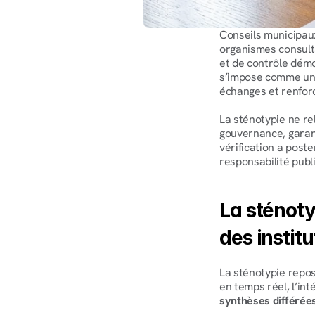
Conseils municipaux
organismes consulta
et de contrôle démo
s’impose comme une 
échanges et renforc
La sténotypie ne re
gouvernance, garant
vérification a post
responsabilité publ
La sténotyp
des instit
La sténotypie repos
en temps réel, l’in
synthèses différées,