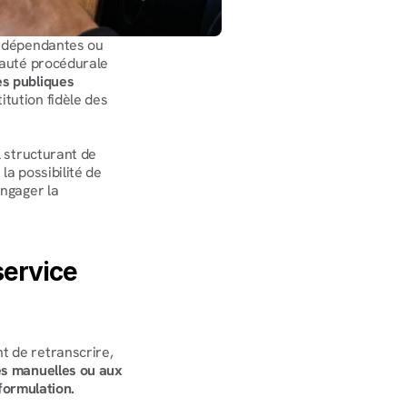
indépendantes ou 
yauté procédurale 
es publiques
ution fidèle des 
 structurant de 
a possibilité de 
ngager la 
ervice 
 de retranscrire, 
s manuelles ou aux 
eformulation.