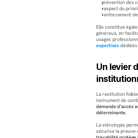
prévention des c
respect du princi
renforcement de 
Elle constitue égale
généraux, en facilit
usages professionne
expertises
 dédiées
Un levier d
institution
La restitution fidè
instrument de confo
demande d’accès aux
déterminante.
La sténotypie permet
sécurise la preuve 
traçabilité protège