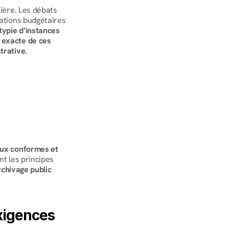
ière. Les débats 
ations budgétaires 
typie d’instances 
exacte de ces 
trative.
aux conformes et 
t les principes 
archivage public
xigences 