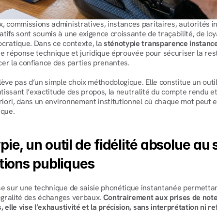
, commissions administratives, instances paritaires, autorités 
tifs sont soumis à une exigence croissante de traçabilité, de lo
cratique. Dans ce contexte, la 
sténotypie transparence instanc
réponse technique et juridique éprouvée pour sécuriser la restit
er la confiance des parties prenantes.
lève pas d’un simple choix méthodologique. Elle constitue un outil
issant l’exactitude des propos, la neutralité du compte rendu et l
eriori, dans un environnement institutionnel où chaque mot peut e
ique.
ie, un outil de fidélité absolue au s
utions publiques
e sur une technique de saisie phonétique instantanée permettant
tégralité des échanges verbaux. 
Contrairement aux prises de note
 elle vise l’exhaustivité et la précision, sans interprétation ni r