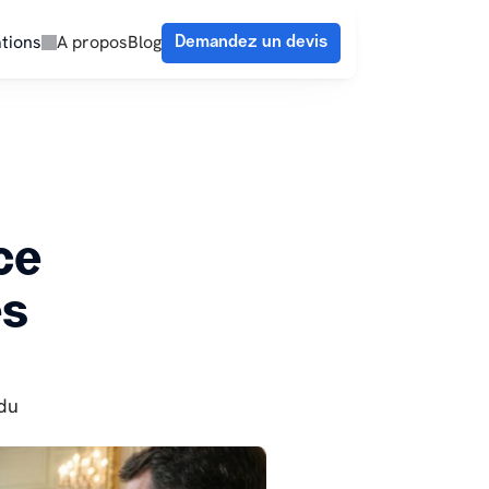
tions
A propos
Blog
Demandez un devis
 
e 
s 
du 