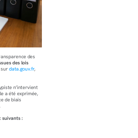
transparence des 
ssues des lois 
sur 
data.gouv.fr
, 
piste n’intervient 
le a été exprimée, 
e de biais 
.
 suivants :