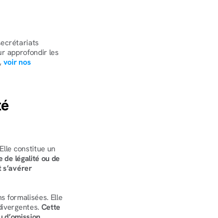
ecrétariats 
r approfondir les 
 
voir nos 
é 
lle constitue un 
 de légalité ou de 
 s’avérer 
s formalisées. Elle 
divergentes. 
Cette 
u d’omission 